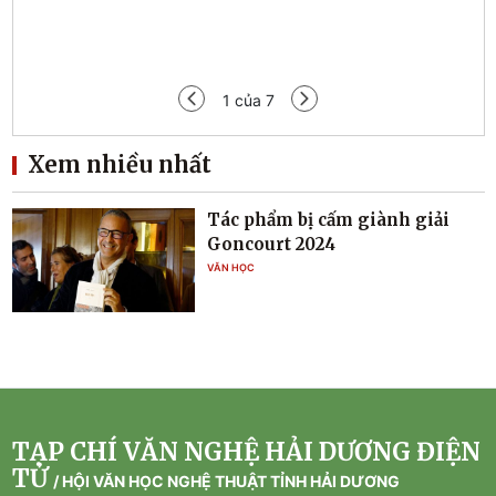
Tạp 
1
của
7
Xem nhiều nhất
Tác phẩm bị cấm giành giải
Goncourt 2024
VĂN HỌC
TẠP CHÍ VĂN NGHỆ HẢI DƯƠNG ĐIỆN
TỬ
/
HỘI VĂN HỌC NGHỆ THUẬT TỈNH HẢI DƯƠNG