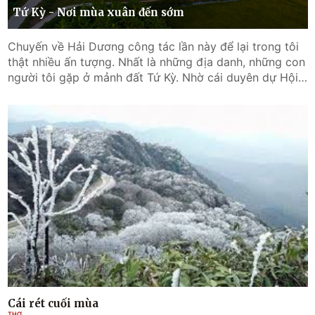
Tứ Kỳ - Nơi mùa xuân đến sớm
Chuyến về Hải Dương công tác lần này để lại trong tôi
thật nhiều ấn tượng. Nhất là những địa danh, những con
người tôi gặp ở mảnh đất Tứ Kỳ. Nhờ cái duyên dự Hội
nghị nhóm VN8+5 của Hội Văn học Nghệ thuật 15 tỉnh
do Hội VHNT tỉnh Hải Dương đăng cai mà thêm hiểu,
thêm gắn bó một miền đất nước. Một hội nghị đã cho
người đến dự nhiều thứ ngoài hội nghị. Đó là thấy được
mối đoàn kết, gắn bó, thân tình, đầy trách nhiệm và sẻ
chia của những người làm công tác VHNT. Đó là học
được cách để làm sao văn chương, nghệ thuật đi vào
đời sống, được doanh nghiệp doanh nhân đồng hành,
bảo trợ như ở Hải Dương. Riêng tôi, có được những cảm
nhận quý giá, đủ tưới tẩm tâm hồn mình khi tham gia
các hoạt động chung mà Ban Tổ chức đưa ra. Thật sự,
tôi đã tìm thấy thứ gì đó vô cùng thân thuộc nhưng lại
vô cùng mới mẻ, khai mở một vùng tâm trí.
Cái rét cuối mùa
THƠ