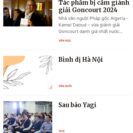
Tác phẩm bị cấm giành
giải Goncourt 2024
Nhà văn người Pháp gốc Algeria -
Kamel Daoud – vừa giành giải
Goncourt danh giá nhất nước
Pháp cho cuốn tiểu thuyết lấy bối
VĂN HỌC
cảnh về “thập kỷ đen tối” đẫm
máu đã xé nát quê hương Algeria
của mình vào cuối thế kỉ 20.
Bình dị Hà Nội
VĂN XUÔI
Sau bão Yagi
THƠ