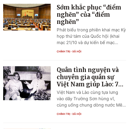
Sớm khắc phục “điểm
nghẽn” của “điểm
nghẽn”
Phát biểu trong phiên khai mạc Kỳ
họp thứ tám của Quốc hội (khai
mạc 21/10 và dự kiến bế mạc
30/11), Tổng Bí thư, Chủ tịch nước
CHÍNH TRỊ - XÃ HỘI
Tô Lâm nêu rõ, thẳng thắn nhìn
nhận, trong tổ chức và hoạt động
của Quốc hội vẫn còn những tồn
Quân tình nguyện và
tại, hạn chế cần sớm được khắc
chuyên gia quân sự
phục. Trong 3 điểm nghẽn lớn
Việt Nam giúp Lào: 75
nhất hiện nay là thể chế, hạ tầng
năm truyền thống vẻ
Việt Nam và Lào cùng tựa lưng
và nhân lực, thì thể chế là “điểm
vang
vào dãy Trường Sơn hùng vĩ,
nghẽn” của “điểm nghẽn”.
cùng uống chung dòng nước Mê
Kông; có nhiều nét tương đồng về
CHÍNH TRỊ - XÃ HỘI
lịch sử, kinh tế, văn hóa. Từ những
điều kiện tự nhiên và xã hội ấy mà