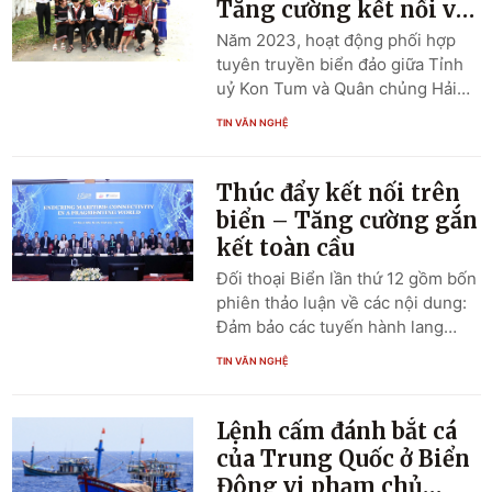
Tăng cường kết nối và
nhiều chủ trương, quyết sách xây
chia sẻ
Năm 2023, hoạt động phối hợp
dựng Quân chủng vững mạnh về
tuyên truyền biển đảo giữa Tỉnh
chính trị, nâng cao chất lượng
uỷ Kon Tum và Quân chủng Hải
tổng hợp và sức mạnh chiến đấu,
quân đã có sự đổi mới; hoạt động
bảo vệ vững chắc chủ quyền các
TIN VĂN NGHỆ
kết nối chia sẻ thông tin, phối hợp
vùng biển, đảo của Tổ quốc.
thực hiện các nội dung tuyên
truyền giữa các địa phương, đơn
Thúc đẩy kết nối trên
vị được tăng cường và đạt được
biển – Tăng cường gắn
nhiều kết quả quan trọng.
kết toàn cầu
Đối thoại Biển lần thứ 12 gồm bốn
phiên thảo luận về các nội dung:
Đảm bảo các tuyến hành lang
đường biển trong bối cảnh cạnh
TIN VĂN NGHỆ
tranh chiến lược trên biển ở thế
giới và khu vực gia tăng; Cảng
biển thông minh bền vững – xu
Lệnh cấm đánh bắt cá
thế không đảo ngược trong nền
của Trung Quốc ở Biển
kinh tế xanh; Kết nối hạ tầng trên
Đông vi phạm chủ