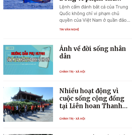
biển trong thời đại công nghệ số
quyền của Việt Nam
Lệnh cấm đánh bắt cá của Trung
hoá; và Tìm kiếm những sáng kiến
Quốc không chỉ vi phạm chủ
kết nối các hành lang xanh trên
quyền của Việt Nam ở quần đảo
không gian biển.
Hoàng Sa mà còn vi phạm quyền
TIN VĂN NGHỆ
chủ quyền, quyền tài phán của
Việt Nam đối với vùng đặc quyền
kinh tế được xác định theo Công
Ảnh về đời sống nhân
ước Liên hợp quốc về Luật Biển
dân
(UNCLOS) 1982.
CHÍNH TRỊ - XÃ HỘI
Nhiều hoạt động vì
cuộc sống cộng đồng
tại Liên hoan Thanh
niên tiên tiến
CHÍNH TRỊ - XÃ HỘI