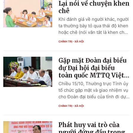
hai dân tộc Việt Nam - Lào đã gắn
Lại nói về chuyện khen
kết với nhau từ rất sớm và ngày
chê
càng phát triển mạnh mẽ, nhất là
Khi đánh giá về người khác, người
trong các cuộc kháng chiến
ta thường bày tỏ qua thái độ khen
chống kẻ thù chung của nhân dân
hoặc chê (nói vắn tắt là khen chê).
hai nước, trở thành tình đoàn kết,
“Khen” là sự tán đồng, là cho rằng
liên minh chiến đấu đặc biệt vĩ
CHÍNH TRỊ - XÃ HỘI
cái đó tốt, đẹp, giỏi, hữu ích…
đại, một điển hình mẫu mực hiếm
nghĩa là đánh giá theo chiều tích
có trong lịch sử quan hệ giữa các
cực. Ngược lại với khen, “chê” là
Gặp mặt Đoàn đại biểu
quốc gia, dân tộc trên thế giới.
hành vi bày tỏ thái độ không ưa
dự Đại hội đại biểu
thích, không vừa ý, đánh giá thấp,
toàn quốc MTTQ Việt
theo chiều hướng tiêu cực vì cho
Nam lần thứ X
Chiều 15/10, Thường trực Tỉnh ủy
là kém, là xấu, không đạt yêu cầu.
tổ chức gặp mặt và giao nhiệm vụ
cho Đoàn đại biểu của tỉnh đi dự
Đại hội đại biểu toàn quốc MTTQ
CHÍNH TRỊ - XÃ HỘI
Việt Nam lần thứ X, nhiệm kỳ
2024 - 2029. Đồng chí Phạm
Hoàng Sơn, Phó Bí thư Thường
Phát huy vai trò của
trực Tỉnh uỷ, Chủ tịch HĐND tỉnh
người đứng đầu trong