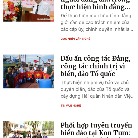
chủ trì buổi gặp mặt.
thực hiện bình đẳng
giới
Để thực hiện mục tiêu bình đẳng
giới cần đề cao trách nhiệm của
các cấp ủy, chính quyền, nhất là
phát huy vai trò của người đứng
GÓC NHÌN VĂN NGHỆ
đầu cơ quan, địa phương.
Dấu ấn công tác Đảng,
công tác chính trị vì
biển, đảo Tổ quốc
Thực hiện nhiệm vụ bảo vệ chủ
quyền biển, đảo của Tổ quốc và
xây dựng Hải quân Nhân dân Việt
Nam cách mạng, chính quy, tinh
TIN VĂN NGHỆ
nhuệ, hiện đại, Cục Chính trị đã
bám sát tình hình, nhiệm vụ của
Quân chủng, chủ động, nhạy bén,
Phối hợp tuyên truyền
sáng tạo, tham mưu, đề xuất với
biển đảo tại Kon Tum:
Đảng ủy, Bộ Tư lệnh Quân chủng