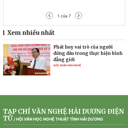
Tạp 
1
của
7
Xem nhiều nhất
Phát huy vai trò của người
đứng đầu trong thực hiện bình
đẳng giới
GÓC NHÌN VĂN NGHỆ
TẠP CHÍ VĂN NGHỆ HẢI DƯƠNG ĐIỆN
TỬ
/
HỘI VĂN HỌC NGHỆ THUẬT TỈNH HẢI DƯƠNG