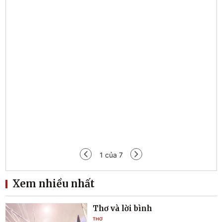
Tạp 
1
của
7
Xem nhiều nhất
Thơ và lời bình
THƠ