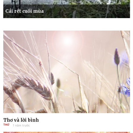
Cái rét cuối mùa
Thơ và lời bình
THƠ
1 năm trước