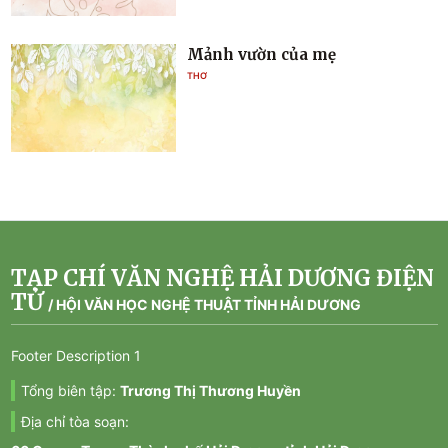
Mảnh vườn của mẹ
THƠ
TẠP CHÍ VĂN NGHỆ HẢI DƯƠNG ĐIỆN
TỬ
/
HỘI VĂN HỌC NGHỆ THUẬT TỈNH HẢI DƯƠNG
Footer Description 1
Tổng biên tập:
Trương Thị Thương Huyền
Địa chỉ tòa soạn: