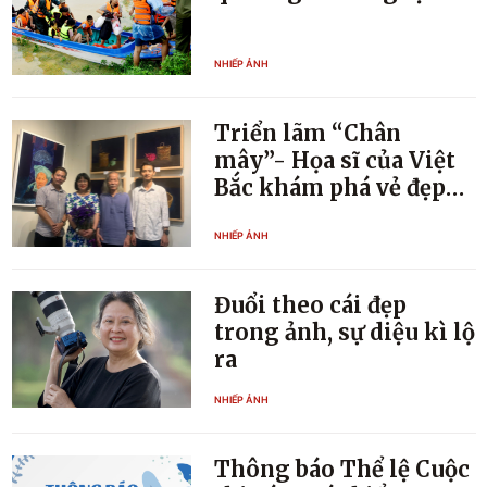
NHIẾP ẢNH
Triển lãm “Chân
mây”- Họa sĩ của Việt
Bắc khám phá vẻ đẹp
thiên nhiên và văn hóa
NHIẾP ẢNH
Đuổi theo cái đẹp
trong ảnh, sự diệu kì lộ
ra
NHIẾP ẢNH
Thông báo Thể lệ Cuộc