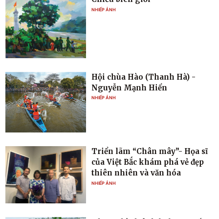
NHIẾP ẢNH
Hội chùa Hào (Thanh Hà) -
Nguyễn Mạnh Hiển
NHIẾP ẢNH
Triển lãm “Chân mây”- Họa sĩ
của Việt Bắc khám phá vẻ đẹp
thiên nhiên và văn hóa
NHIẾP ẢNH