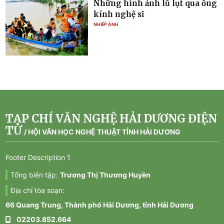
Những hình ảnh lũ lụt qua ống
kính nghệ sĩ
NHIẾP ẢNH
TẠP CHÍ VĂN NGHỆ HẢI DƯƠNG ĐIỆN
TỬ
/
HỘI VĂN HỌC NGHỆ THUẬT TỈNH HẢI DƯƠNG
Footer Description 1
Tổng biên tập:
Trương Thị Thương Huyền
Địa chỉ tòa soạn:
66 Quang Trung, Thành phố Hải Dương, tỉnh Hải Dương
02203.852.664