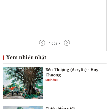
Tạp 
1
của
7
Xem nhiều nhất
Đền Thượng (Acrylic) - Huy
Chương
NHIẾP ẢNH
Chiều biên giới