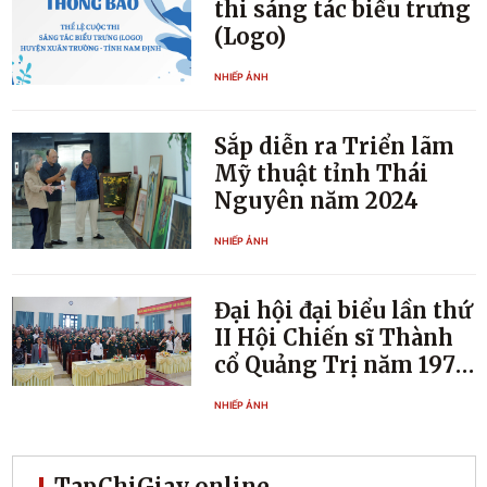
thi sáng tác biểu trưng
(Logo)
NHIẾP ẢNH
Sắp diễn ra Triển lãm
Mỹ thuật tỉnh Thái
Nguyên năm 2024
NHIẾP ẢNH
Đại hội đại biểu lần thứ
II Hội Chiến sĩ Thành
cổ Quảng Trị năm 1972
tỉnh Thái Nguyên
NHIẾP ẢNH
TapChiGiay online