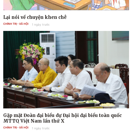
Lại nói về chuyện khen chê
CHÍNH TRỊ - XÃ HỘI
1 ngày trước
Gặp mặt Đoàn đại biểu dự Đại hội đại biểu toàn quốc
MTTQ Việt Nam lần thứ X
CHÍNH TRỊ - XÃ HỘI
1 ngày trước