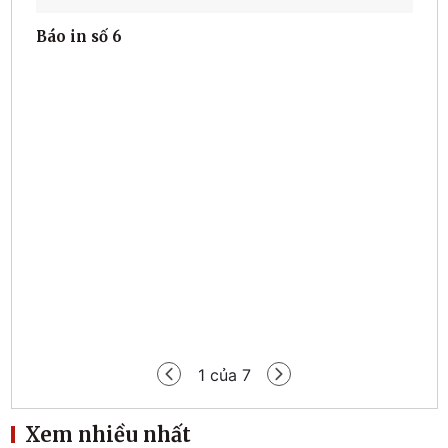
Báo in số 6
Tạp 
1
của
7
Xem nhiều nhất