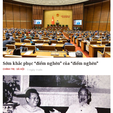
Sớm khắc phục “điểm nghẽn” của “điểm nghẽn”
CHÍNH TRỊ - XÃ HỘI
1 ngày trước