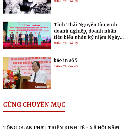
CHÍNH TRỊ - XÃ HỘI
Tỉnh Thái Nguyên tôn vinh
doanh nghiệp, doanh nhân
tiêu biểu nhân kỷ niệm Ngày
Doanh nhân Việt Nam
CHÍNH TRỊ - XÃ HỘI
báo in số 5
CHÍNH TRỊ - XÃ HỘI
CÙNG CHUYÊN MỤC
TỔNG QUAN PHÁT TRIỂN KINH TẾ - XÃ HỘI NĂM