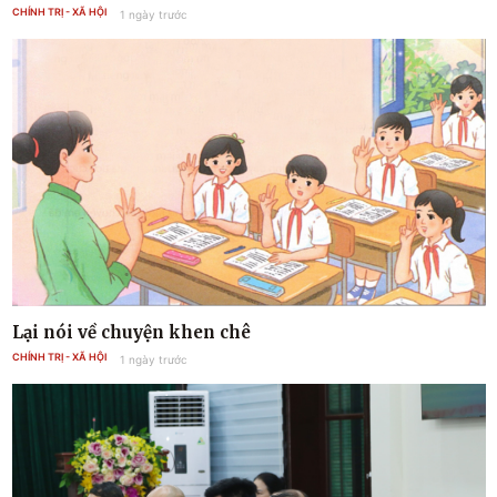
CHÍNH TRỊ - XÃ HỘI
1 ngày trước
Lại nói về chuyện khen chê
CHÍNH TRỊ - XÃ HỘI
1 ngày trước