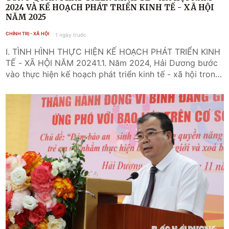
2024 VÀ KẾ HOẠCH PHÁT TRIỂN KINH TẾ - XÃ HỘI
NĂM 2025
CHÍNH TRỊ - XÃ HỘI
1 ngày trước
I. TÌNH HÌNH THỰC HIỆN KẾ HOẠCH PHÁT TRIỂN KINH TẾ - XÃ HỘI NĂM 20241.1. Năm 2024, Hải Dương bước vào thực hiện kế hoạch phát triển kinh tế - xã hội trong bối cảnh tình hình thế giới, khu vực biến động xuất hiện nhiều "điểm nóng". Thiên tai, biến đổi khí hậu, dịch bệnh và các vấn đề an ninh khó lường hơn. Trong nước, tình hình chính trị - xã hội và kinh tế vĩ mô giữ ổn định, kiểm soát được lạm phát. Trong tỉnh, bão số 03 (siêu bão Yagi) gây thiệt hại lớn về người và tài sản, ảnh hưởng trực tiếp đến kế hoạch phát triển kinh tế - xã hội. Công tác lãnh đạo, chỉ đạo, điều hành đối mặt với sức ép lớn, vừa tập trung giải quyết những vấn đề phức tạp phát sinh, thích ứng với các diễn biến bất lợi vừa khai thác hiệu quả các cơ hội để thúc đẩy tăng trưởng, phát triển kinh tế - xã hội. Nhờ sự vào cuộc quyết liệt của cả hệ thống chính trị, cùng với sự nỗ lực cố gắng của cộng đồng doanh nghiệp và nhân dân, đặc biệt là sự chỉ đạo trực tiếp của lãnh đạo tỉnh trong triển khai thực hiện "chỉ bàn làm, không bàn lùi", các cấp, các ngành trong tỉnh đã thực hiện quyết liệt, nỗ lực hoàn thành cao nhất các nhiệm vụ, mục tiêu và khối lượng công việc lớn. Tỉnh Hải Dương đã đạt được nhiều kết quả quan trọng, khá toàn diện, cơ bản hoàn thành các mục tiêu, nhiệm vụ kế hoạch năm 2024, dự kiến vượt và đạt 13/15 chỉ tiêu chủ yếu đã đề ra (08 chỉ tiêu vượt và 05 chỉ tiêu đạt kế hoạch; 02 chỉ tiêu không hoàn thành). Trong đó, có 06 điểm nổi bật nhất là: (1) Tăng trưởng kinh tế đứng thứ 06/63 tỉnh, thành phố trong cả nước, ước tăng 10,2% (vượt mục tiêu tăng trên 9%). Hoàn thành vượt 46,7% dự toán thu ngân sách nhà nước năm 2024; (2) Tập trung đầu tư hoàn thiện hệ thống kết cấu hạ tầng đồng bộ, nhất là công trình giao thông trọng điểm, quan trọng kết nối liên vùng hoàn thành mở rộng không gian phát triển mới; hoàn thiện hạ tầng đô thị thị xã Kinh Môn đã được công nhận là đô thị loại III; (3) Quyết liệt thực hiện các giải pháp cải thiện môi trường đầu tư kinh doanh, tháo gỡ vướng mắc, khó khăn, đẩy nhanh tiến độ thực hiện dự án và giải ngân các nguồn vốn đầu tư; (4) Kịp thời ban hành thực hiện nhiều chính sách về an sinh xã hội; hoàn thành toàn bộ các chỉ tiêu về xã hội, đời sống vật chất, tinh thần của nhân dân không ngừng được nâng lên; (5) Chủ động ứng phó, khắc phục kịp thời hậu quả cơn bão số 03; (6) Tăng cường tiềm lực quốc phòng, an ninh; an ninh chính trị, trật tự, an toàn xã hội trên địa bàn tỉnh ổn định, được giữ vững. 1.2. Kết quả phát triển các ngành, lĩnh vực- Lĩnh vực kinh tế: Năm 2024, ước tổng sản phẩm trên địa bàn tỉnh (GRDP) tăng 10,2% (đạt mục tiêu tăng trên 10% theo kịch bản xây dựng tháng 9 năm 2024), trong đó, giá trị tăng thêm của ngành Nông, lâm, thủy sản tăng 2,1%; Công nghiệp - Xây dựng tăng 13,1%; Dịch vụ tăng 7,5%; Thuế sản phẩm trừ trợ cấp sản phẩm tăng 8,8%. Quy mô GRDP (theo giá hiện hành) đạt 212.386 tỷ đồng, tăng gấp gần 1,13 lần so với năm 2023; cơ cấu kinh tế tiếp tục chuyển dịch theo đúng hướng, tỷ trọng các ngành Nông, lâm, thủy sản - Công nghiệp, xây dựng - Dịch vụ và thuế sản phẩm trừ trợ cấp sản phẩm tương ứng là 8,3%-56,7%-26,3%-8,7%; cụ thể: + Lĩnh vực nông nghiệp duy trì được tốc độ tăng trưởng khá, hoàn thành các chỉ tiêu kế hoạch giao; các hình thức tổ chức sản xuất tiếp tục đổi mới, phát triển; bộ mặt nông thôn có nhiều chuyển biến tích cực, đời sống vật chất và tinh thần của người dân nông thôn không ngừng được cải thiện. Giá trị sản xuất nông, lâm, thủy sản năm 2024 (giá so sánh 2010) ước đạt 22.943 tỷ đồng, đạt 99,3% kế hoạch năm và tăng 1,9% so với năm 2023; Các vùng sản xuất nông nghiệp hàng hoá tập trung, sản xuất theo quy trình GAP ứng dụng công nghệ cao được duy trì và phát triển. Tổng diện tích gieo cấy lúa là 107.318ha. Sản xuất rau màu và cây ăn quả được mở rộng về diện tích, chủng loại và thị trường tiêu thụ. Chăn nuôi và nuôi trồng thủy sản ổn định. đến nay đã có 400 sản phẩm được đánh giá phân hạng OCOP. Chương trình mục tiêu quốc gia xây dựng nông thôn mới đến hết năm 2024 có 99 xã đạt chuẩn nông thôn mới nâng cao và 32 xã kiểu mẫu đạt tỷ lệ 18% (vượt mục tiêu 16,8%). + Lĩnh vực công nghiệp và xây dựng phục hồi tích cực, duy trì tốc độ tăng trưởng ở mức 2 con số. Giá trị sản xuất công nghiệp (giá so sánh năm 2010) ước đạt 387.871 tỷ đồng, đạt 103,4% kế hoạch và tăng 14,8% so với năm 2023. Chỉ số sản xuất công nghiệp ước tăng 14,2%. Một số ngành có mức tăng cao, như: sản xuất thiết bị điện tăng 37,34%; ngành dệt tăng 25,36%; sắt, thép tăng 18,2%; chế biến thực phẩm tăng 14,6%; điện sản xuất tăng 8,9%... Bên cạnh đó, còn một số ngành gặp khó khăn do ảnh hưởng của thị trường như: lắp ráp ô tô tăng 0,9%; xi măng giảm 2,2%. Giá trị sản xuất ngành xây dựng (giá so sánh năm 2010) ước đạt 24.371 tỷ đồng, đạt 99,4% kế hoạch năm và tăng 10,73% so với năm 2023. + Lĩnh vực dịch vụ phát triển đa dạng, tổng giá trị sản xuất (giá so sánh năm 2010) ước đạt 54.664 tỷ đồng, đạt 101,1% kế hoạch năm và tăng 8,0% so với năm 2023. Hoạt động thương mại duy trì sự ổn định, hàng hóa dịch vụ phong phú, đa dạng đáp ứng đầy đủ nhu cầu của người dân; Tổ chức hiệu quả nhiều hoạt động xúc tiến thương mại trong và ngoài nước. Hoạt động ngân hàng trên địa bàn ổn định, mặt bằng lãi suất giảm so với cuối năm 2023; Hoạt động xuất nhập khẩu, vận tải, kho bãi tiếp tục phát triển. Hoạt động du lịch ước đón và phục vụ trên 2,5 triệu lượt khách. - Tài chính: Tổng thu ngân sách nhà nước trên địa bàn ước đạt 28.813 tỷ đồng, tăng 46,7% so với dự toán, trong đó thu nội địa 24.588 tỷ đồng (tăng 45,3%), thu xuất nhập khẩu 4.092 tỷ đồng (tăng 50,4%). Tổng chi ngân sách nhà nước ước đạt 26.392 tỷ đồng, bằng 144,7% dự toán. - Hoạt động đầu tư và phát triển doanh nghiệp tiếp tục cải thiện môi trường đầu tư kinh doanh, nâng cao năng lực cạnh tranh. Tổng vốn đầu tư phát triển toàn xã hội ước đạt 64.360 tỷ đồng, tăng 12,1% so với năm 2023. Thực hiện phân bổ vốn đầu tư công năm 2024 theo đúng quy định của pháp luật về đầu tư công, với tổng vốn thanh toán khoảng 9.471,2 tỷ đồng. Ước cả năm 2024, tỷ lệ giải ngân vốn đầu tư công đạt trên 95% kế hoạch giao. Thu hút đầu tư trong nước ước tổng vốn đăng ký khoảng 11.489 tỷ đồng, tăng gấp 1,2 lần so với năm 2023; Thu hút vốn đầu tư nước ngoài đạt 718,1 triệu USD, bằng 54,8% so với năm trước; cấp giấy chứng nhận đăng ký kinh doanh thành lập mới 2.000 doanh nghiệp, tăng 6,2% so với thực hiện năm 2023. Khu vực kinh tế tập thể, hợp tác xã tiếp tục phát triển. - Công tác quy hoạch, đầu tư xây dựng, quản lý và phát triển đô thị: Hoàn thành đóng dấu hồ sơ quy hoạch tỉnh. Tổ chức xây dựng, điều chỉnh quy hoạch xây dựng vùng huyện; quy hoạch chung thành phố Chí Linh, thị xã Kinh Môn. Triển khai phương án kết nối hạ tầng giao thông theo nội dung hợp tác với các tỉnh giáp ranh. ?ẩy nhanh tiến độ các dự án đầu tư xây dựng hạ tầng giao thông quan trọng, kết nối vùng tỉnh, huyện. Tích cực huy động nguồn lực xã hội hóa đầu tư hoàn thành các dự án giao thông kết nối. Xây dựng phương án vận hành lưới điện tỉnh năm 2024. Tập trung đẩy nhanh tiến độ đầu tư, xây dựng hạ tầng các khu công nghiệp và cụm công nghiệp. Xây dựng, điều chỉnh Chương trình phát triển đô thị tỉnh Hải Dương đến năm 2035. - Lĩnh vực văn hóa - xã hội: + Giáo dục và đào tạo hoàn thành chương trình năm học 2023-2024; thi tốt nghiệp THPT nằm trong tốp 15 tỉnh đầu. Thành tích học sinh giỏi quốc gia duy trì vị trí tốp đầu toàn quốc. Công tác xây dựng trường đạt chuẩn quốc gia tiếp tục được quan tâm đầu tư. + Y tế, công tác chăm sóc, bảo vệ sức khỏe nhân dân có nhiều tiến bộ; cơ sở vật chất, trang thiết bị y tế từ tuyến tỉnh đến cơ sở được tập trung đầu tư. Chú trọng ban hành các chính sách hỗ trợ đào tạo, thu hút, đãi ngộ nguồn nhân lực y tế, chất lượng chăm sóc sức khỏe ban đầu tại các trạm y tế tuyến xã được nâng cao; lĩnh vực an toàn vệ sinh thực phẩm cho người dân được bảo đảm, các chỉ tiêu về sức khỏe không ngừng tăng lên, nhiều chỉ số cao hơn so với mặt bằng chung toàn quốc. + Lao động việc làm bảo đảm an sinh xã hội được tập trung quan tâm, chất lượng nguồn nhân lực từng bước đáp ứng yêu cầu của doanh nghiệp và thị trường lao động. Thực hiện tốt chính sách, chế độ ưu đãi đối với người có công với cách mạng; Thực hiện có hiệu quả các chương trình mục tiêu quốc gia giảm nghèo bền vững, chính sách bảo trợ xã hội, người nghèo, người có hoàn cảnh khó khăn, đối tượng yếu thế trong xã hội.+ Hoạt động văn hóa, thể thao và phong trào "Toàn dân đoàn kết xây dựng đời sống văn hóa" đạt kết quả tích cực. Tổ chức tốt các hoạt động tuyên truyền, sự kiện văn hóa thể thao tiêu biểu, văn nghệ kỷ niệm các ngày lễ lớn của đất nước và các nhiệm vụ chính trị của tỉnh với nhiều hình thức đa dạng. - Hoạt động khoa học, công nghệ và quản lý tài nguyên, bảo vệ môi trường: Ban hành các cơ chế chính sách thúc đẩy phát triển khoa học và công nghệ trên địa bàn tỉnh, các quy định theo thẩm quyền để tổ chức thực hiện Luật Đất đai năm 2024, cơ bản hệ thống công trình thuỷ lợi, đê điều trên địa bàn tỉnh được bảo vệ an toàn. - Tập trung phát triển hạ tầng bưu chính, viễn thông, chuyển dịch sang hạ tầng ICT là nền tảng cho chuyển đổi số; xây dựng và phát triển đồng bộ hạ tầng dữ liệu, hoàn thiện hệ thống cơ sở dữ liệu của các ngành, địa phương, liên thông đồng bộ qua nền tảng tích hợp và chia sẻ dùng chung của tỉnh (LGSP) kết nối liên thông với các hệ thống cơ sở dữ liệu quốc gia; phát triển các kênh tương tác, cung cấp thông tin và các dịch vụ, tiện ích hữu hiệu giữa chính quyền với người dân và doanh nghiệp; triển khai nhiều hình thức nhằm phát triển kỹ năng số, công dân số, văn hóa số. Đẩy mạnh chuyển đổi số trong các doanh nghiệp. Công tác chỉ đạo, hướng dẫn, hoạt động thông tin, tuyên truyền và chuyển đổi số của các cơ quan báo chí, truyền thông được quan tâm đẩy mạnh, có hiệu quả. - Công tác tư pháp, thanh tra và nội vụ đã xây dựng thể chế thực hiện đồng bộ, toàn diện, kịp thời điều chỉnh các vấn đề mới nảy sinh trong thực tiễn, đáp ứng yêu cầu công tác quản lý nhà nước. Công tác tiếp công dân, giải quyết khiếu nại tố cáo được thực hiện đúng ph