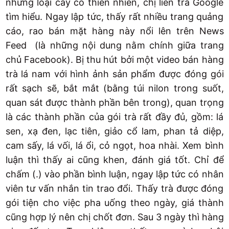
những loại cây cỏ thiên nhiên, chị liền tra Google
tìm hiểu. Ngay lập tức, thấy rất nhiều trang quảng
cáo, rao bán mặt hàng này nổi lên trên News
Feed (là những nội dung nằm chính giữa trang
chủ Facebook). Bị thu hút bởi một video bán hàng
trà lá nam với hình ảnh sản phẩm được đóng gói
rất sạch sẽ, bắt mắt (bằng túi nilon trong suốt,
quan sát được thành phần bên trong), quan trọng
là các thành phần của gói trà rất đầy đủ, gồm: lá
sen, xạ đen, lạc tiên, giảo cổ lam, phan tả diệp,
cam sấy, lá vối, lá ổi, cỏ ngọt, hoa nhài. Xem bình
luận thì thấy ai cũng khen, đánh giá tốt. Chỉ để
chấm (.) vào phần bình luận, ngay lập tức có nhân
viên tư vấn nhắn tin trao đổi. Thấy trà được đóng
gói tiện cho việc pha uống theo ngày, giá thành
cũng hợp lý nên chị chốt đơn. Sau 3 ngày thì hàng