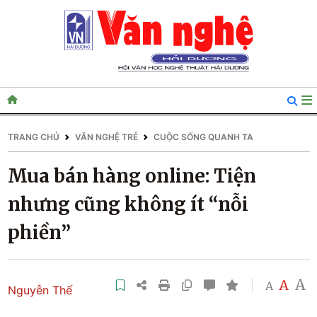
TRANG CHỦ
VĂN NGHỆ TRẺ
CUỘC SỐNG QUANH TA
Mua bán hàng online: Tiện
nhưng cũng không ít “nỗi
phiền”
A
A
A
Nguyễn Thế