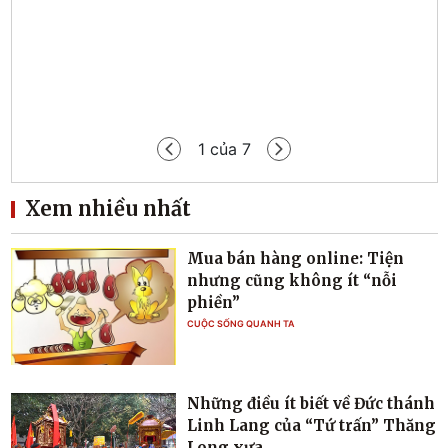
Tạp 
1
của
7
Xem nhiều nhất
Mua bán hàng online: Tiện
nhưng cũng không ít “nỗi
phiền”
CUỘC SỐNG QUANH TA
Những điều ít biết về Đức thánh
Linh Lang của “Tứ trấn” Thăng
Long xưa