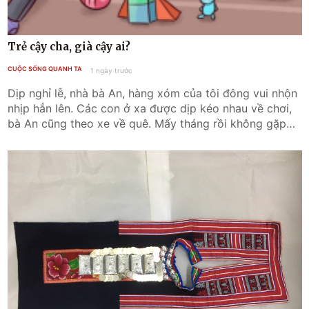
Trẻ cậy cha, già cậy ai?
CUỘC SỐNG QUANH TA
1 ngày trước
Dịp nghỉ lễ, nhà bà An, hàng xóm của tôi đông vui nhộn
nhịp hẳn lên. Các con ở xa được dịp kéo nhau về chơi,
bà An cũng theo xe về quê. Mấy tháng rồi không gặp
bà An, nhìn bà như gầy đi. Nhìn thấy tôi sang chơi, bà
An ra ghế đá ngoài sân rót cốc nước vối nóng hổi mời
tôi. Lâu ngày gặp lại hàng xóm ở quê, bà An phấn khởi
trò chuyện rôm rả. Nhìn bà An có vẻ mệt mỏi, tôi hỏi:-
Bà lên ở với con trên thành phố tưởng nhàn hơn phải
trắng béo lên chứ?Bà An giọng vẻ chùng xuống:- Chả
nhàn đâu bà ạ. Hai đứa cháu, một đứa lớp 2, một thằng
mới gần 1 năm tuổi. Bố mẹ chúng nó thì đi làm tối ngày,
thành thử tôi xoay như chóng chóng trông hai đứa.- Ồ
thế thì bà vất quá. Thế chúng nó có trả lương cho bà
không?- Ôi xời, toàn con cháu trong nhà, ai lấy tiền của
chúng nó làm gì. Mấy lần con dâu bảo đưa tiền cho tôi