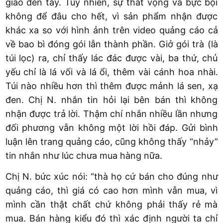
giao đến tay. Tuy nhiên, sự thất vọng và bực bội
không để đâu cho hết, vì sản phẩm nhận được
khác xa so với hình ảnh trên video quảng cáo cả
về bao bì đóng gói lẫn thành phần. Giở gói trà (là
túi lọc) ra, chỉ thấy lác đác được vài, ba thứ, chủ
yếu chỉ là lá vối và lá ổi, thêm vài cánh hoa nhài.
Túi nào nhiều hơn thì thêm được mảnh lá sen, xạ
đen. Chị N. nhắn tin hỏi lại bên bán thì không
nhận được trả lời. Thậm chí nhắn nhiều lần nhưng
đối phương vẫn không một lời hồi đáp. Gửi bình
luận lên trang quảng cáo, cũng không thấy “nhảy”
tin nhắn như lúc chưa mua hàng nữa.
Chị N. bức xúc nói: “thà họ cứ bán cho đúng như
quảng cáo, thì giá có cao hơn mình vẫn mua, vì
mình cần thật chất chứ không phải thấy rẻ mà
mua. Bán hàng kiểu đó thì xác định người ta chỉ