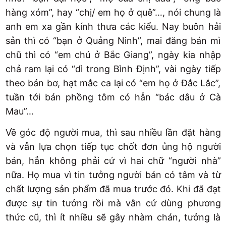
hàng xóm”, hay “chị/ em họ ở quê”…, nói chung là
anh em xa gần kính thưa các kiểu. Nay buôn hải
sản thì có “bạn ở Quảng Ninh”, mai đăng bán mì
chũ thì có “em chú ở Bắc Giang”, ngày kia nhập
chả ram lại có “dì trong Bình Định”, vài ngày tiếp
theo bán bơ, hạt mắc ca lại có “em họ ở Đắc Lắc”,
tuần tới bán phồng tôm có hẳn “bác dâu ở Cà
Mau”…
Về góc độ người mua, thì sau nhiều lần đặt hàng
và vẫn lựa chọn tiếp tục chốt đơn ủng hộ người
bán, hẳn không phải cứ vì hai chữ “người nhà”
nữa. Họ mua vì tin tưởng người bán có tâm và từ
chất lượng sản phẩm đã mua trước đó. Khi đã đạt
được sự tin tưởng rồi mà vẫn cứ dùng phương
thức cũ, thì ít nhiều sẽ gây nhàm chán, tưởng là