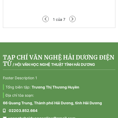
Tạp 
1
của
7
TẠP CHÍ VĂN NGHỆ HẢI DƯƠNG ĐIỆN
TỬ
/
HỘI VĂN HỌC NGHỆ THUẬT TỈNH HẢI DƯƠNG
Footer Description 1
Tổng biên tập:
Trương Thị Thương Huyền
Địa chỉ tòa soạn:
66 Quang Trung, Thành phố Hải Dương, tỉnh Hải Dương
02203.852.664